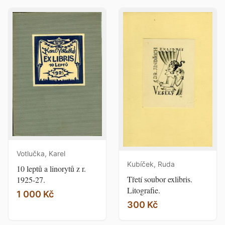
Votlučka, Karel
Kubíček, Ruda
10 leptů a linorytů z r.
Třetí soubor exlibris.
1925-27.
Litografie.
1 000 Kč
300 Kč