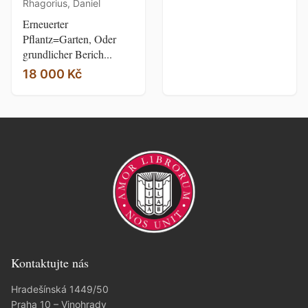
Rhagorius, Daniel
Erneuerter
Pflantz=Garten, Oder
grundlicher Berich...
18 000 Kč
Kontaktujte nás
Hradešínská 1449/50
Praha 10 – Vinohrady