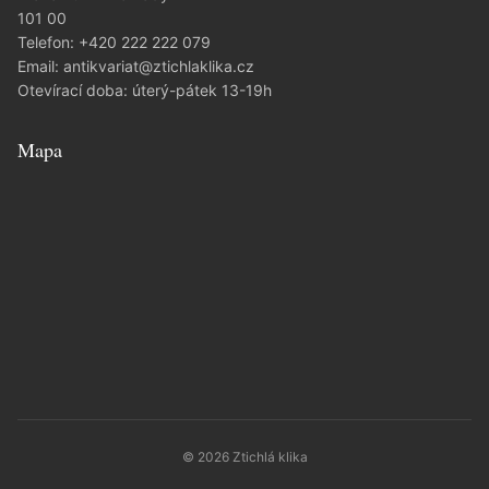
101 00
Telefon:
+420 222 222 079
Email:
antikvariat@ztichlaklika.cz
Otevírací doba: úterý-pátek 13-19h
Mapa
© 2026 Ztichlá klika