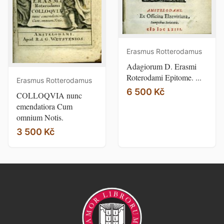
Erasmus Rotterodamus
Adagiorum D. Erasmi
Roterodami Epitome. ...
Erasmus Rotterodamus
6 500 Kč
COLLOQVIA nunc
emendatiora Cum
omnium Notis.
3 500 Kč