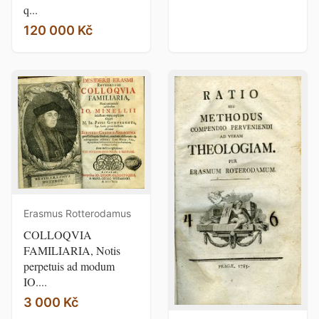
q...
120 000 Kč
Erasmus Rotterodamus
COLLOQVIA
FAMILIARIA, Notis
perpetuis ad modum
IO....
3 000 Kč