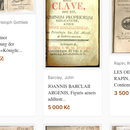
ristoph Gottlieb
iner
ung der
h=Königlic...
Kč
Rapin, 
LES OE
Barclay, John
RAPIN,
Contienne
JOANNIS BARCLAII
ARGENIS, Figuris aeneis
3 500
adillustr...
5 000 Kč