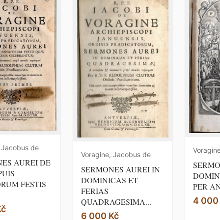
, Jacobus de
Voragin
Voragine, Jacobus de
ES AUREI DE
SERMO
SERMONES AUREI IN
PUIS
DOMIN
DOMINICAS ET
RUM FESTIS
PER AN
FERIAS
4 000
QUADRAGESIMA...
Kč
6 000 Kč