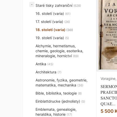
Staré tisky zahraniční
(628)
16. století (varia)
(61)
17. století (varia)
(26)
18. století (varia)
(30)
19. století (varia)
(5)
Alchymie, hermetismus,
chemie, geologie, esoterika,
mineralogie, hornictví
(69)
Antika
(45)
Architektura
(7)
Voragine
Astronomie, fyzika, geometrie,
matematika, mechanika
(36)
SERMON
PRAECI
Bible, biblistika, teologie
(8)
SANCTO
Einblattdrucke (jednolisty)
(5)
QUAE...
Emblemata, genealogie,
5 500 
heraldika, historie
(17)