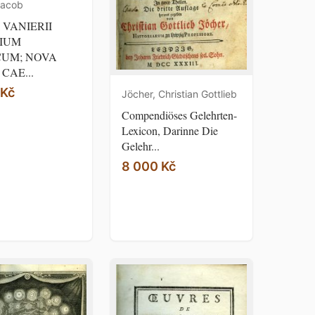
Jacob
 VANIERII
IUM
CUM; NOVA
 CAE...
 Kč
Jöcher, Christian Gottlieb
Compendiöses Gelehrten-
Lexicon, Darinne Die
Gelehr...
8 000 Kč