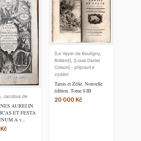
[Le Vayer de Boutigny,
Rolland], [Louis Daniel
Colson] - připravil k
vydání
Tarsis et Zélie. Nouvelle
édition. Tome I-III
e, Jacobus de
20 000 Kč
NES AUREI IN
ICAS ET FESTA
NUM A v...
 Kč