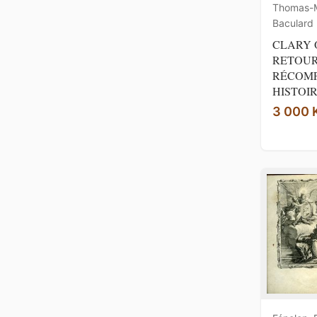
Thomas-M
Baculard
CLARY 
RETOUR
RÉCOMP
HISTOIRE
3 000 