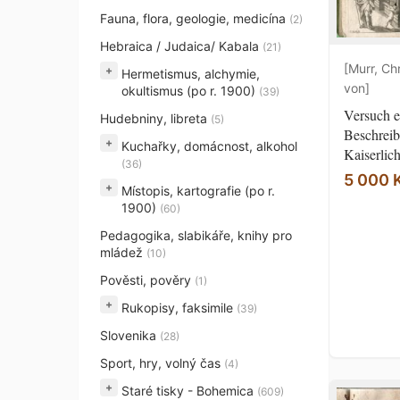
Fauna, flora, geologie, medicína
(2)
Hebraica / Judaica/ Kabala
(21)
[Murr, Ch
+
Hermetismus, alchymie,
von]
okultismus (po r. 1900)
(39)
Versuch e
Hudebniny, libreta
(5)
Beschreib
+
Kuchařky, domácnost, alkohol
Kaiserlic
(36)
5 000 
+
Místopis, kartografie (po r.
1900)
(60)
Pedagogika, slabikáře, knihy pro
mládež
(10)
Pověsti, pověry
(1)
+
Rukopisy, faksimile
(39)
Slovenika
(28)
Sport, hry, volný čas
(4)
+
Staré tisky - Bohemica
(609)