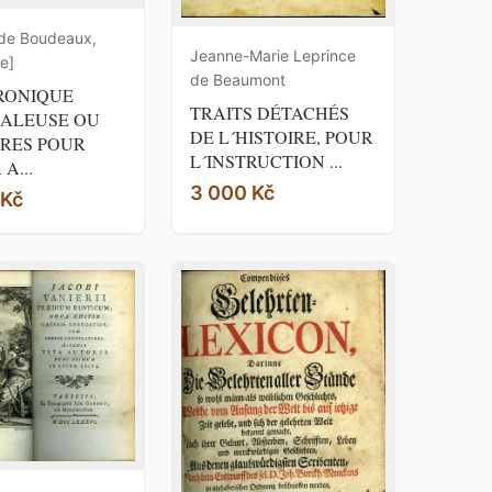
 de Boudeaux,
Jeanne-Marie Leprince
e]
de Beaumont
RONIQUE
TRAITS DÉTACHÉS
ALEUSE OU
DE L´HISTOIRE, POUR
RES POUR
L´INSTRUCTION ...
A...
3 000 Kč
 Kč