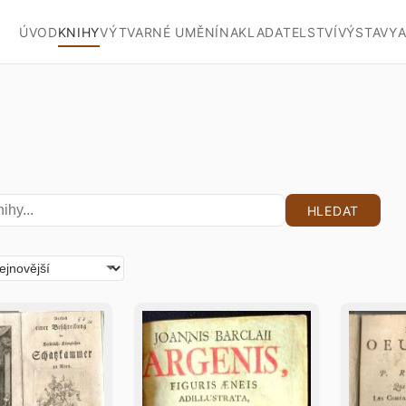
ÚVOD
KNIHY
VÝTVARNÉ UMĚNÍ
NAKLADATELSTVÍ
VÝSTAVY
A
HLEDAT