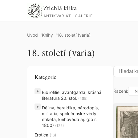
Ztichlá klika
ANTIKVARIÁT · GALERIE
Úvod
Knihy
18. století (varia)
18. století (varia)
Kategorie
Řazení:
+
Bibliofilie, avantgarda, krásná
literatura 20. stol.
(485)
+
Dějiny, heraldika, národopis,
militaria, společenské vědy,
etiketa, knihověda aj. (po r.
1800)
(125)
Erotica
(16)