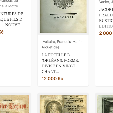
François de
Vanier, 
de la Motte
JACOBI
ANTURES DE
PRAED
QUE FILS D
RUSTI
... NOUVE...
EDITIO
Kč
2 000
[Voltaire, Francois-Marie
Arouet de]
LA PUCELLE D
´ORLÉANS, POËME,
DIVISÉ EN VINGT
CHANT...
12 000 Kč