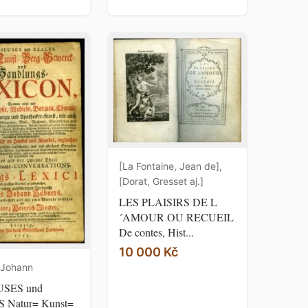
[La Fontaine, Jean de],
[Dorat, Gresset aj.]
LES PLAISIRS DE L
´AMOUR OU RECUEIL
De contes, Hist...
10 000 Kč
 Johann
SES und
 Natur= Kunst=