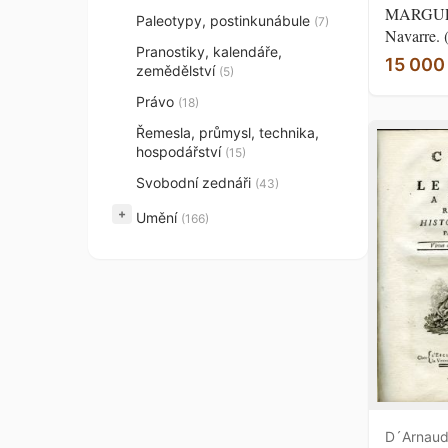
MARGUER
Paleotypy, postinkunábule
(7)
Navarre. 
Pranostiky, kalendáře,
15 000
zemědělství
(5)
Právo
(18)
Řemesla, průmysl, technika,
hospodářství
(15)
Svobodní zednáři
(43)
+
Umění
(166)
D´Arnaud,