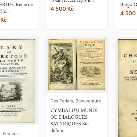
ITE, Reine de
Berg= G
4 500 Kč
(He...
4 500
 Kč
Des Periers, Bonaventure
CYMBALUM MUNDI
OU DIALOGUES
SATYRIQUES Sur
differe...
 François-