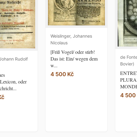
Weislinger, Johannes
Nicolaus
[Friß Vogel/ oder stirb!
de Fonte
Das ist: Ein/ wegen dem
 Johann Rudolf
Bovier)
w...
ENTRE
4 500 Kč
nes
PLURA
Lexicon, oder
MONDE
hricht...
4 500
Kč