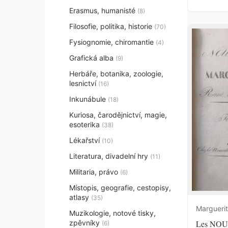
Erasmus, humanisté
(8)
Filosofie, politika, historie
(70)
Fysiognomie, chiromantie
(4)
Grafická alba
(9)
Herbáře, botanika, zoologie,
lesnictví
(16)
Inkunábule
(18)
Kuriosa, čarodějnictví, magie,
esoterika
(38)
Lékařství
(10)
Literatura, divadelní hry
(11)
Militaria, právo
(6)
Místopis, geografie, cestopisy,
atlasy
(35)
Margueri
Muzikologie, notové tisky,
Les NOU
zpěvníky
(6)