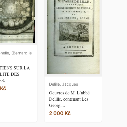
nelle, (Bernard le
TIENS SUR LA
LITÉ DES
S.
Delille, Jacques
 Kč
Oeuvres de M. L´abbé
Delille, contenant Les
Géorgi...
2 000 Kč