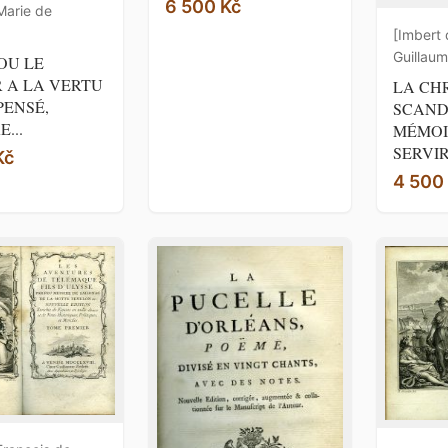
6 500 Kč
arie de
[Imbert
Guillaum
OU LE
 A LA VERTU
LA CH
ENSÉ,
SCAND
...
MÉMOI
SERVIR 
Kč
4 500