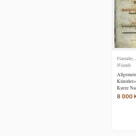
Füesslin,
(Füssli)
Allgemei
Künstler=
Kurze Nac
8 000 