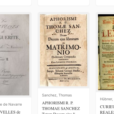
Sanchez, Thomas
Hübner,
APHORISMI R. P.
te de Navarre
CURIEU
THOMAE SANCHEZ
VELLES de
REALES
Totam Decem ejus li...