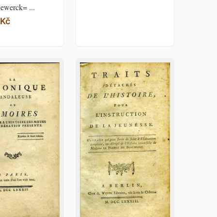
ewerck= ...
 Kč