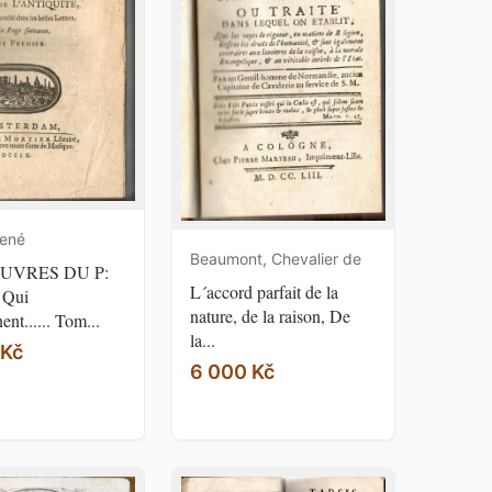
René
Beaumont, Chevalier de
UVRES DU P:
L´accord parfait de la
 Qui
nature, de la raison, De
nt...... Tom...
la...
 Kč
6 000 Kč