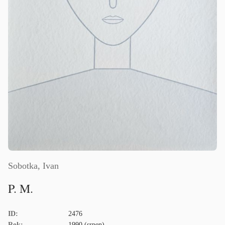
Sobotka, Ivan
P. M.
ID:
2476
Rok:
1990 (srpen)