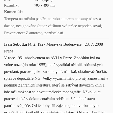
Rozměry:
700 x 490 mm
Komentář:
Tempera na ručním papíře, na rubu autorem napsaný název a
datace, nesignováno (autor většinou své práce nepodepisoval).
Provenience: Z autorovy pozůstalosti.
Ivan Sobotka
(4. 2. 1927 Moravské Budějovice - 23. 7. 2008
Praha)
V roce 1951 absolventem na AVU v Praze. Zpočátku byl na
volné noze (do roku 1955), poté vystřídal několik občanských
povolání: pracoval jako kartolitograf, nátiskař, obtahovač štočků,
správce depozitáře NG. Velký význam mělo pro něj zaměstnání v
podniku Zahraniční literatura, který se zabýval dovozem knih a
kde měl možnost studovat umělecké monografie. Několik let
pracoval také v dokumentačním oddělení Státního ústavu
památkové péče. Od té doby sílí zájem o jeho tvorbu a bylo
uspořádáno již několik samostatných výstav - Od roku 1987 je v