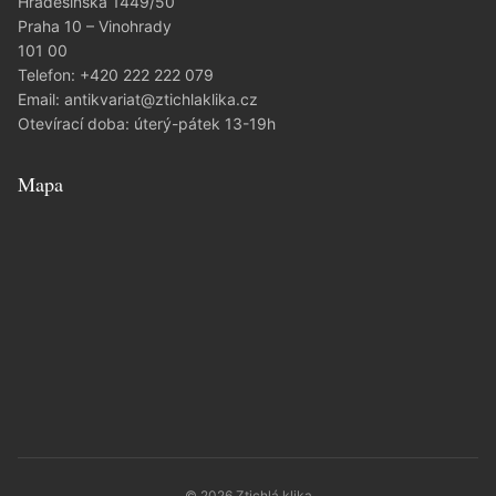
Hradešínská 1449/50
Praha 10 – Vinohrady
101 00
Telefon:
+420 222 222 079
Email:
antikvariat@ztichlaklika.cz
Otevírací doba: úterý-pátek 13-19h
Mapa
© 2026 Ztichlá klika