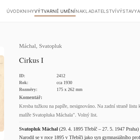
ÚVOD
KNIHY
VÝTVARNÉ UMĚNÍ
NAKLADATELSTVÍ
VÝSTAVY
A
Máchal, Svatopluk
Cirkus I
ID:
2412
Rok:
cca 1930
Rozměry:
175 x 262 mm
Komentář:
Kresba tužkou na papíře, nesignováno. Na zadní straně listu 
malíře Svatopluka Máchala". Volný list.
Svatopluk Máchal
(29. 4. 1895 Třebíč – 27. 5. 1947 Praha)
Narodil se v roce 1895 v Třebíči jako syn gymnasiálního pro