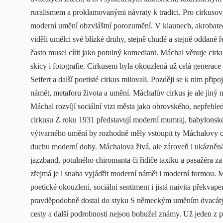
ruralismem a proklamovanými návraty k tradici. Pro cirkusové 
moderní umění obzvláštní porozumění. V klaunech, akrobatec
viděli umělci své blízké druhy, stejně chudé a stejně oddané
často musel cítit jako potulný komediant. Máchal věnuje cirk
skicy i fotografie. Cirkusem byla okouzlená už celá generace
Seifert a další poetisté cirkus milovali. Později se k nim připo
námět, metaforu života a umění. Máchalův cirkus je ale jiný
Máchal rozvíjí sociální vizi města jako obrovského, nepřehl
cirkusu Z roku 1931 představují moderní mumraj, babylons
výtvarného umění by rozhodně měly vstoupit ty Máchalovy obr
duchu moderní doby. Máchalova živá, ale zároveň i ukázněná 
jazzband, potulného chiromanta či řidiče taxíku a pasažéra z
zřejmá je i snaha vyjádřit moderní námět i moderní formou. 
poetické okouzlení, sociální sentiment i jistá naivita překv
pravděpodobně dostal do styku S německým uměním dvacátých l
cesty a další podrobnosti nejsou bohužel známy. Už jeden 