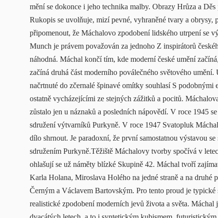
mění se dokonce i jeho technika malby. Obrazy Hrůza a Děs př
Rukopis se uvolňuje, mizí pevné, vyhraněné tvary a obrysy, 
připomenout, že Máchalovo zpodobení lidského utrpení se v
Munch je právem považován za jednoho Z inspirátorů české
náhodná. Máchal končí tím, kde moderní české umění začíná, 
začíná druhá část moderního poválečného světového umění. 
načrtnuté do zčernalé špinavé omítky souhlasí S podobnými ex
ostatně vycházejícími ze stejných zážitků a pocitů. Máchalov
zůstalo jen u náznaků a posledních nápovědí. V roce 1945 s
sdružení výtvarníků Purkyně. V roce 1947 Svatopluk Máchal 
dílo shrnout. Je paradoxní, že první samostatnou výstavou s
sdružením Purkyně.Těžiště Máchalovy tvorby spočívá v letec
ohlašují se už náměty blízké Skupině 42. Máchal tvoří zajím
Karla Holana, Miroslava Holého na jedné straně a na druh
Černým a Václavem Bartovským. Pro tento proud je typické so
realistické zpodobení moderních jevů života a světa. Máchal 
dvacátých letech, a to i syntetickým kubismem, futuristic