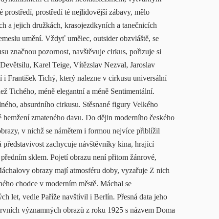
prostředí, prostředí té nejlidovější zábavy, mělo
h a jejich družkách, krasojezdkyních a tanečnicích
 řemeslu umění. Vždyť umělec, outsider obzvláště, se
usu značnou pozornost, navštěvuje cirkus, pořizuje si
 Devětsilu, Karel Teige, Vítězslav Nezval, Jaroslav
jí i František Tichý, který nalezne v cirkusu universální
 než Tichého, méně elegantní a méně Sentimentální.
edného, absurdního cirkusu. Stěsnané figury Velkého
ké hemžení zmateného davu. Do dějin moderního českého
azy, v nichž se námětem i formou nejvíce přiblížil
představivost zachycuje návštěvníky kina, hrající
a předním sklem. Pojetí obrazu není přitom žánrové,
Máchalovy obrazy mají atmosféru doby, vyzařuje Z nich
apeného chodce v moderním městě. Máchal se
et, vedle Paříže navštívil i Berlín. Přesná data jeho
z prvních významných obrazů z roku 1925 s názvem Doma