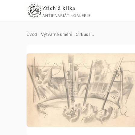
Ztichlá klika
ANTIKVARIÁT · GALERIE
Úvod
Výtvarné umění
Cirkus I...