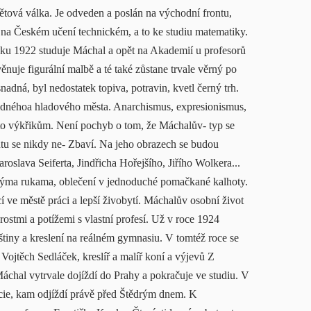
ětová válka. Je odveden a poslán na východní frontu,
ku na Českém učení technickém, a to ke studiu matematiky.
oku 1922 studuje Máchal a opět na Akademií u profesorů
uje figurální malbě a té také zůstane trvale věrný po
nadná, byl nedostatek topiva, potravin, kvetl černý trh.
lidnéhoa hladového města. Anarchismus, expresionismus,
sto výkřikům. Není pochyb o tom, že Máchalův- typ se
entu se nikdy ne- Zbaví. Na jeho obrazech se budou
roslava Seiferta, Jindřicha Hořejšího, Jiřího Wolkera...
okýma rukama, oblečení v jednoduché pomačkané kalhoty.
cí ve městě práci a lepší živobytí. Máchalův osobní život
rostmi a potížemi s vlastní profesí. Už v roce 1924
štiny a kreslení na reálném gymnasiu. V tomtéž roce se
ojtěch Sedláček, kreslíř a malíř koní a výjevů Z
chal vytrvale dojíždí do Prahy a pokračuje ve studiu. V
ncie, kam odjíždí právě před Štědrým dnem. K