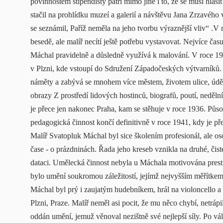
povinnostem stipendisty patří mimo jiné i to, že se musí hlás
stačil na prohlídku muzeí a galerií a návštěvu Jana Zrzavéh
se seznámil, Paříž neměla na jeho tvorbu výraznější vliv“ .V
besedě, ale malíř necítí ještě potřebu vystavovat. Nejvíce času
Máchal pravidelně a důsledně využívá k malování. V roce 1
v Plzni, kde vstoupí do Sdružení Západočeských výtvarníků.
náměty a zabývá se mnohem více městem, životem ulice, údě
obrazy Z prostředí lidových hostinců, biografů, poutí, neděl
je přece jen nakonec Praha, kam se stěhuje v roce 1936. Pů
pedagogická činnost končí definitivně v roce 1941, kdy je p
Malíř Svatopluk Máchal byl sice školením profesionál, ale o
čase - o prázdninách. Řada jeho kreseb vznikla na druhé, č
dataci. Umělecká činnost nebyla u Máchala motivována prest
bylo umění soukromou záležitostí, jejímž nejvyšším měřítkem
Máchal byl prý i zaujatým hudebníkem, hrál na violoncello a
Plzni, Praze. Malíř neměl asi pocit, že mu něco chybí, netráp
oddán umění, jemuž věnoval nezištně své nejlepší síly. Po vá