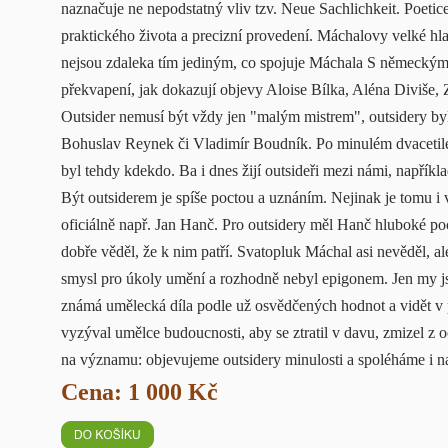
naznačuje ne nepodstatný vliv tzv. Neue Sachlichkeit. Poetic
praktického života a precizní provedení. Máchalovy velké hla
nejsou zdaleka tím jediným, co spojuje Máchala S německými
překvapení, jak dokazují objevy Aloise Bílka, Aléna Diviše
Outsider nemusí být vždy jen "malým mistrem", outsidery by
Bohuslav Reynek či Vladimír Boudník. Po minulém dvacetilet
byl tehdy kdekdo. Ba i dnes žijí outsideři mezi námi, napřík
Být outsiderem je spíše poctou a uznáním. Nejinak je tomu i v
oficiálně např. Jan Hanč. Pro outsidery měl Hanč hluboké po
dobře věděl, že k nim patří. Svatopluk Máchal asi nevěděl, ale 
smysl pro úkoly umění a rozhodně nebyl epigonem. Jen my j
známá umělecká díla podle už osvědčených hodnot a vidět v
vyzýval umělce budoucnosti, aby se ztratil v davu, zmizel z o
na významu: objevujeme outsidery minulosti a spoléháme i n
Cena: 1 000 Kč