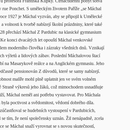
it u profesora Františka Kupky. Čtrnáctidenní pobyt sotva
o v rue Ponchet. S uměleckým životem Paříže „se Máchal
 roce 1927 je Máchal vyzván, aby se připojil k Umělecké
 a volnosti k tvorbě nabízejí školní prázdniny, které také
928 přechází Máchal Z Pardubic na klasické gymnasium
 Ke konci dvacátých let opouští Máchal venkovské
lem moderního člověka i zázraky všedních dnů. Vznikají
ních výletů a lidových zábav. Poslední Máchalovou štací
sobí na Masarykově reálce a na Anglickém gymnasiu. Jeho
ředčasně pensionován Z důvodů, které se samy nabízejí.
sobnost malíře mohl plně uplatnit jen ve svém volném
isté Straně výkresů jeho žáků, což mimochodem usnadňuje
iží, Máchal neměl ani potřebu vystavovat. Pro Máchala
 byla poctivost a svědomitost, vědomí dobrého díla.
 zúčastňoval se hudebních vystoupení v Pardubicích,
il se tím, že není společensky uznán. Žil nenápadně, zcela
lce se Máchal snaží vyrovnat se s novou skutečností,