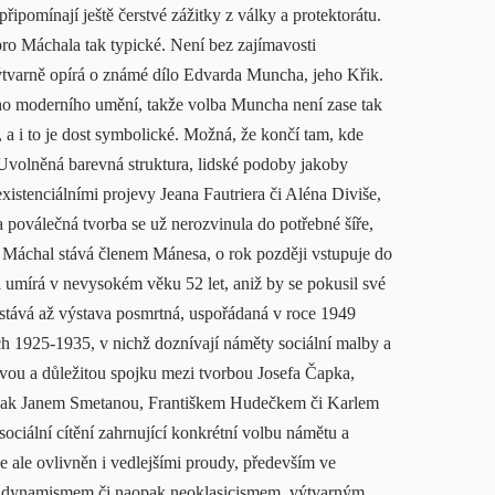
ipomínají ještě čerstvé zážitky z války a protektorátu.
pro Máchala tak typické. Není bez zajímavosti
ýtvarně opírá o známé dílo Edvarda Muncha, jeho Křik.
ho moderního umění, takže volba Muncha není zase tak
a i to je dost symbolické. Možná, že končí tam, kde
Uvolněná barevná struktura, lidské podoby jakoby
istenciálními projevy Jeana Fautriera či Aléna Diviše,
a poválečná tvorba se už nerozvinula do potřebné šíře,
e Máchal stává členem Mánesa, o rok později vstupuje do
umírá v nevysokém věku 52 let, aniž by se pokusil své
e stává až výstava posmrtná, uspořádaná v roce 1949
h 1925-1935, v nichž doznívají náměty sociální malby a
avou a důležitou spojku mezi tvorbou Josefa Čapka,
é pak Janem Smetanou, Františkem Hudečkem či Karlem
ciální cítění zahrnující konkrétní volbu námětu a
je ale ovlivněn i vedlejšími proudy, především ve
kým dynamismem či naopak neoklasicismem, výtvarným