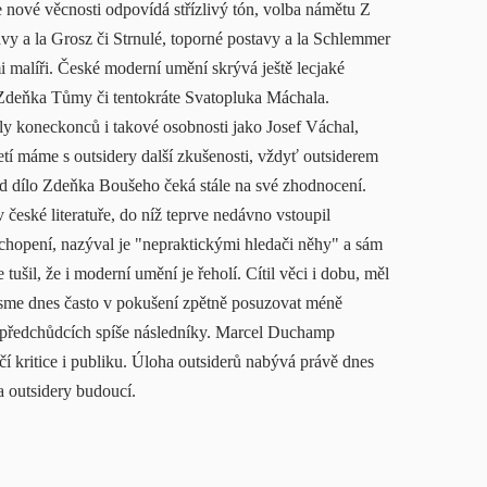
e nové věcnosti odpovídá střízlivý tón, volba námětu Z
vy a la Grosz či Strnulé, toporné postavy a la Schlemmer
 malíři. České moderní umění skrývá ještě lecjaké
, Zdeňka Tůmy či tentokráte Svatopluka Máchala.
ly koneckonců i takové osobnosti jako Josef Váchal,
í máme s outsidery další zkušenosti, vždyť outsiderem
lad dílo Zdeňka Boušeho čeká stále na své zhodnocení.
 české literatuře, do níž teprve nedávno vstoupil
chopení, nazýval je "nepraktickými hledači něhy" a sám
tušil, že i moderní umění je řeholí. Cítil věci i dobu, měl
sme dnes často v pokušení zpětně posuzovat méně
 předchůdcích spíše následníky. Marcel Duchamp
čí kritice i publiku. Úloha outsiderů nabývá právě dnes
a outsidery budoucí.