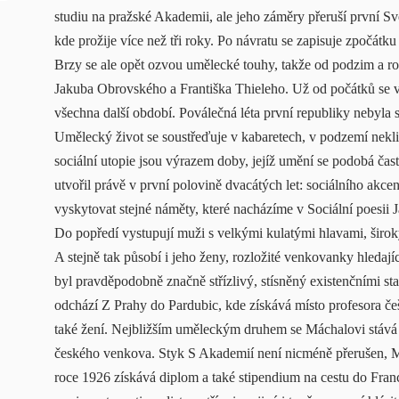
studiu na pražské Akademii, ale jeho záměry přeruší první Sv
kde prožije více než tři roky. Po návratu se zapisuje zpočát
Brzy se ale opět ozvou umělecké touhy, takže od podzim a r
Jakuba Obrovského a Františka Thieleho. Už od počátků se věn
všechna další období. Poválečná léta první republiky nebyla s
Umělecký život se soustřeďuje v kabaretech, v podzemí nek
sociální utopie jsou výrazem doby, jejíž umění se podobá ča
utvořil právě v první polovině dvacátých let: sociálního akc
vyskytovat stejné náměty, které nacházíme v Sociální poesii Ja
Do popředí vystupují muži s velkými kulatými hlavami, šir
A stejně tak působí i jeho ženy, rozložité venkovanky hledají
byl pravděpodobně značně střízlivý, stísněný existenčními sta
odchází Z Prahy do Pardubic, kde získává místo profesora če
také žení. Nejbližším uměleckým druhem se Máchalovi stává V
českého venkova. Styk S Akademií není nicméně přerušen, Má
roce 1926 získává diplom a také stipendium na cestu do Fra