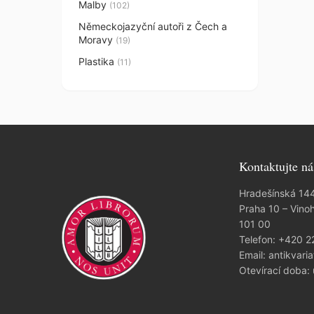
Malby
(102)
Německojazyční autoři z Čech a
Moravy
(19)
Plastika
(11)
Kontaktujte ná
Hradešínská 14
Praha 10 – Vino
101 00
Telefon:
+420 2
Email:
antikvaria
Otevírací doba: