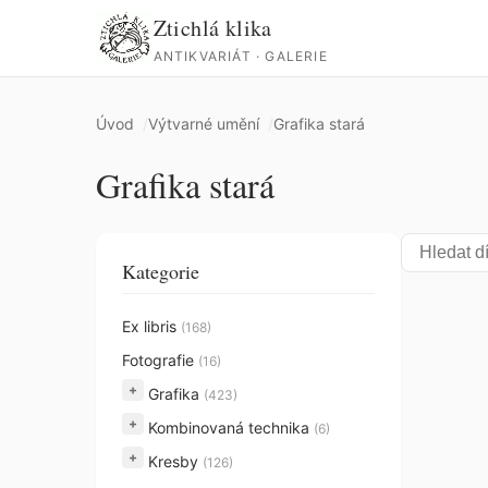
Ztichlá klika
ANTIKVARIÁT · GALERIE
Úvod
Výtvarné umění
Grafika stará
Grafika stará
Kategorie
Ex libris
(168)
Fotografie
(16)
+
Grafika
(423)
+
Kombinovaná technika
(6)
+
Kresby
(126)