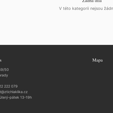
Žádná díla
V této kategorii nejsou žádn
s
Mapa
49/50
hrady
22 222 079
t@ztichlaklika.cz
 úterý-pátek 13-19h