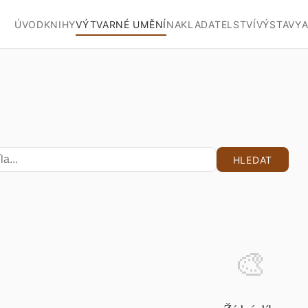
ÚVOD
KNIHY
VÝTVARNÉ UMĚNÍ
NAKLADATELSTVÍ
VÝSTAVY
A
HLEDAT
🎨