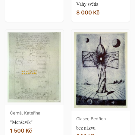
Váhy světla
8 000 Kč
Černá, Kateřina
Glaser, Bedřich
"Menševik"
bez názvu
1 500 Kč