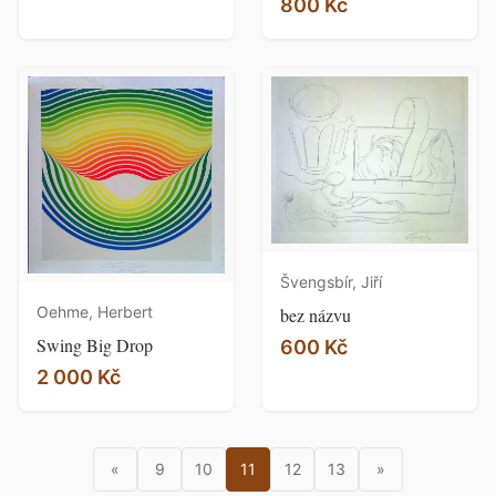
800 Kč
Švengsbír, Jiří
Oehme, Herbert
bez názvu
Swing Big Drop
600 Kč
2 000 Kč
«
9
10
11
12
13
»