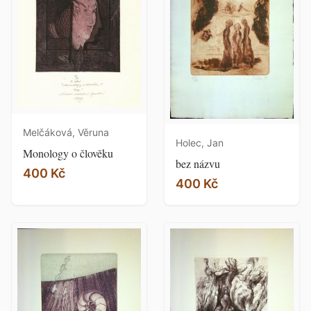
Melčáková, Věruna
Holec, Jan
Monology o člověku
bez názvu
400 Kč
400 Kč