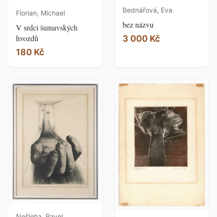
Bednářová, Eva
Florian, Michael
bez názvu
V srdci šumavských
hvozdů
3 000 Kč
180 Kč
Nešleha, Pavel