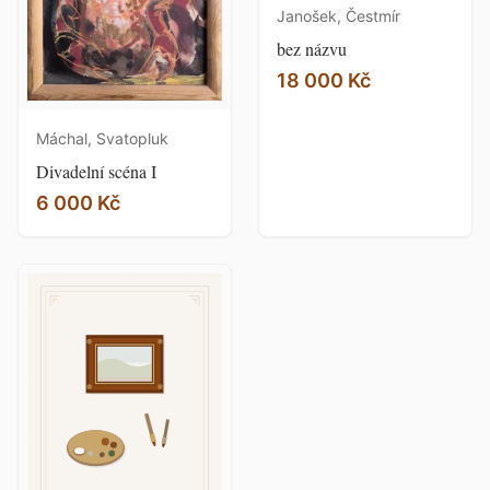
Janošek, Čestmír
bez názvu
18 000 Kč
Máchal, Svatopluk
Divadelní scéna I
6 000 Kč