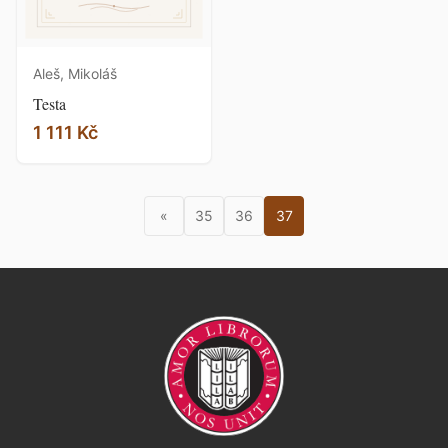
Aleš, Mikoláš
Testa
1 111 Kč
«
35
36
37