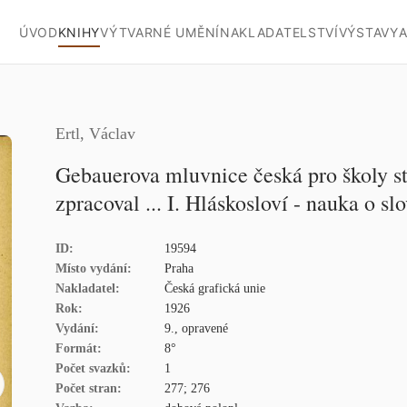
ÚVOD
KNIHY
VÝTVARNÉ UMĚNÍ
NAKLADATELSTVÍ
VÝSTAVY
A
Ertl, Václav
Gebauerova mluvnice česká pro školy st
zpracoval ... I. Hláskosloví - nauka o slo
ID:
19594
Místo vydání:
Praha
Nakladatel:
Česká grafická unie
Rok:
1926
Vydání:
9., opravené
Formát:
8°
Počet svazků:
1
Počet stran:
277; 276