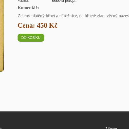
Vazba:
dobová polopl.
Komentář:
Zelený plátěný hřbet a nárožnice, na hřbetě zlac. věcný název 
Cena: 450 Kč
s
Mapa