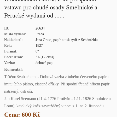
vstawu pro chudé osady Smelnické a
Perucké wydaná od ......
ID:
26634
Místo vydání:
Praha
Nakladatel:
Jana Gruss, papír a tisk rytíř z Schönfeldu
Rok:
1827
Formát:
8°
Počet stran:
31-[I - čistá]
Vazba:
dobová pap.
Komentář:
Tištěno švabachem. - Dobová vazba z tuhého červeného papíru
imitujícího plátno, zlacené ořízky. Při spodní třetině hřbetu papír
natržený, oslí uši.
Jan Karel Seemann (21.4. 1776 Protivín - 1.11. 1826 Smolnice u
Loun), katolický kněz zavražděný v noci z 1. na 2. listopadu.
Cena: 600 Kč