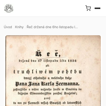
Úvod
Knihy
Řeč držená dne 6ho listopadu l...