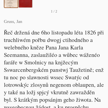
1
/ 2
Gruss, Jan
Řeč držená dne 6ho listopadu léta 1826 při
truchliwém pořbu dwogj ctihodného a
welebného kněze Pana Jana Karla
Seemanna, zaslaužiléo a wůbec wáženéo
faráře w Smolnicy na knjžecým
Sswarcenbergském panstwj Taužetině; enž
tu noc po slawnosti wssec Swatýc od
lotrowskýc zlosynů negenom oblaupen, ale
y také na ložj spjcý vkrutně zawražděn
byl. S krátkým popsánjm geho žiwota. Na
wsseobecnau žádost, a ku prospěchu