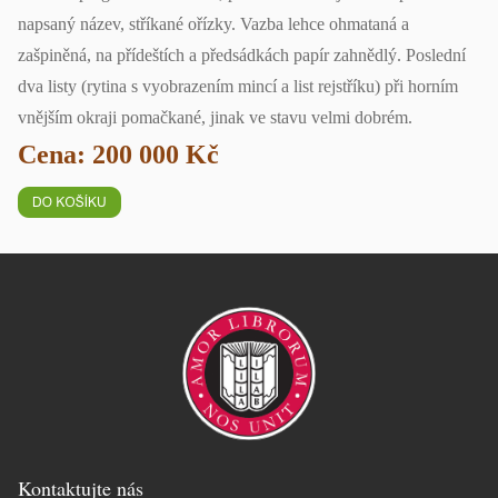
napsaný název, stříkané ořízky. Vazba lehce ohmataná a
zašpiněná, na přídeštích a předsádkách papír zahnědlý. Poslední
dva listy (rytina s vyobrazením mincí a list rejstříku) při horním
vnějším okraji pomačkané, jinak ve stavu velmi dobrém.
Cena: 200 000 Kč
Kontaktujte nás