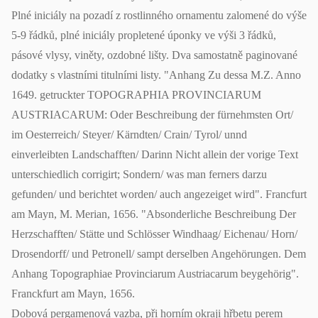
Plné iniciály na pozadí z rostlinného ornamentu zalomené do výše
5-9 řádků, plné iniciály propletené úponky ve výši 3 řádků,
pásové vlysy, viněty, ozdobné lišty. Dva samostatně paginované
dodatky s vlastními titulními listy. "Anhang Zu dessa M.Z. Anno
1649. getruckter TOPOGRAPHIA PROVINCIARUM
AUSTRIACARUM: Oder Beschreibung der fürnehmsten Ort/
im Oesterreich/ Steyer/ Kärndten/ Crain/ Tyrol/ unnd
einverleibten Landschafften/ Darinn Nicht allein der vorige Text
unterschiedlich corrigirt; Sondern/ was man ferners darzu
gefunden/ und berichtet worden/ auch angezeiget wird". Francfurt
am Mayn, M. Merian, 1656. "Absonderliche Beschreibung Der
Herzschafften/ Stätte und Schlösser Windhaag/ Eichenau/ Horn/
Drosendorff/ und Petronell/ sampt derselben Angehörungen. Dem
Anhang Topographiae Provinciarum Austriacarum beygehörig".
Franckfurt am Mayn, 1656.
Dobová pergamenová vazba, při horním okraji hřbetu perem