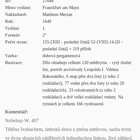
ID:
27048
Místo vydání:
Franckfurt am Mayn
Nakladatel:
Mattheus Merian
Rok:
1649
Vydání:
1.
Formát:
2°
Počet stran:
155-[XIII - poslední čistá]-52-[VIII]-14-[II -
poslední čistá] + 119 příloh
Vazba:
dobová pergamenová
Ilustrace:
Dílo obsahuje celkem 120 mědirytin. - rytý titulní
list, portrét arcivévody Leopolda I. Viléma
Rakouského, 6 map přes dva listy (z toho 2
rozkládací), 77 vedut přes dva listy (z toho 20
rozkládacích), 33 celostranných (z toho 2
rozkládací) a dvě velké rozkládací veduty. Na
rytinách je celkem 166 vyobrazení.
Komentář:
Nebehay-W. 407
Tištěno švabachem, latinská slova a jména antikvou, sazba textu
ve dvou sloupcích oddělených jednoduchou linkou, živá záhlaví.