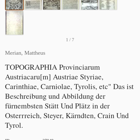
1
/ 7
Merian, Mattheus
TOPOGRAPHIA Provinciarum
Austriacaru[m] Austriae Styriae,
Carinthiae, Carniolae, Tyrolis, etc" Das ist
Beschreibung und Abbildung der
fürnembsten Stätt Und Plätz in der
Osterrreich, Steyer, Kärndten, Crain Und
Tyrol.