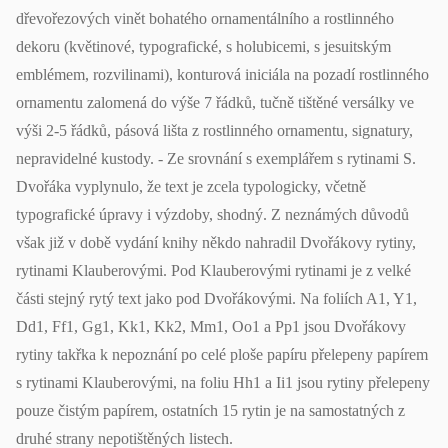
dřevořezových vinět bohatého ornamentálního a rostlinného
dekoru (květinové, typografické, s holubicemi, s jesuitským
emblémem, rozvilinami), konturová iniciála na pozadí rostlinného
ornamentu zalomená do výše 7 řádků, tučně tištěné versálky ve
výši 2-5 řádků, pásová lišta z rostlinného ornamentu, signatury,
nepravidelné kustody. - Ze srovnání s exemplářem s rytinami S.
Dvořáka vyplynulo, že text je zcela typologicky, včetně
typografické úpravy i výzdoby, shodný. Z neznámých důvodů
však již v době vydání knihy někdo nahradil Dvořákovy rytiny,
rytinami Klauberovými. Pod Klauberovými rytinami je z velké
části stejný rytý text jako pod Dvořákovými. Na foliích A1, Y1,
Dd1, Ff1, Gg1, Kk1, Kk2, Mm1, Oo1 a Pp1 jsou Dvořákovy
rytiny takřka k nepoznání po celé ploše papíru přelepeny papírem
s rytinami Klauberovými, na foliu Hh1 a Ii1 jsou rytiny přelepeny
pouze čistým papírem, ostatních 15 rytin je na samostatných z
druhé strany nepotištěných listech.