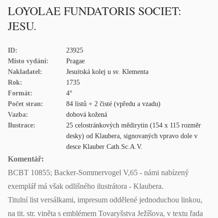
LOYOLAE FUNDATORIS SOCIET:
JESU.
ID:
23925
Místo vydání:
Pragae
Nakladatel:
Jesuitská kolej u sv. Klementa
Rok:
1735
Formát:
4°
Počet stran:
84 listů + 2 čisté (vpředu a vzadu)
Vazba:
dobová kožená
Ilustrace:
25 celostránkových mědirytin (154 x 115 rozměr
desky) od Klaubera, signovaných vpravo dole v
desce Klauber Cath.Sc.A.V.
Komentář:
BCBT 10855; Backer-Sommervogel V,65 - námi nabízený
exemplář má však odlišného ilustrátora - Klaubera.
Titulní list versálkami, impresum oddělené jednoduchou linkou,
na tit. str. viněta s emblémem Tovaryšstva Ježíšova, v textu řada