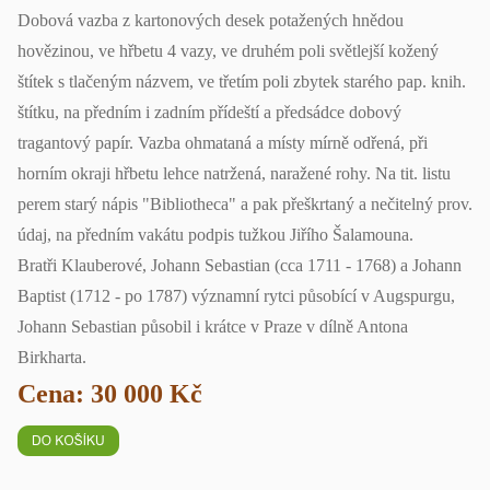
Dobová vazba z kartonových desek potažených hnědou
hovězinou, ve hřbetu 4 vazy, ve druhém poli světlejší kožený
štítek s tlačeným názvem, ve třetím poli zbytek starého pap. knih.
štítku, na předním i zadním přídeští a předsádce dobový
tragantový papír. Vazba ohmataná a místy mírně odřená, při
horním okraji hřbetu lehce natržená, naražené rohy. Na tit. listu
perem starý nápis "Bibliotheca" a pak přeškrtaný a nečitelný prov.
údaj, na předním vakátu podpis tužkou Jiřího Šalamouna.
Bratři Klauberové, Johann Sebastian (cca 1711 - 1768) a Johann
Baptist (1712 - po 1787) významní rytci působící v Augspurgu,
Johann Sebastian působil i krátce v Praze v dílně Antona
Birkharta.
Cena: 30 000 Kč