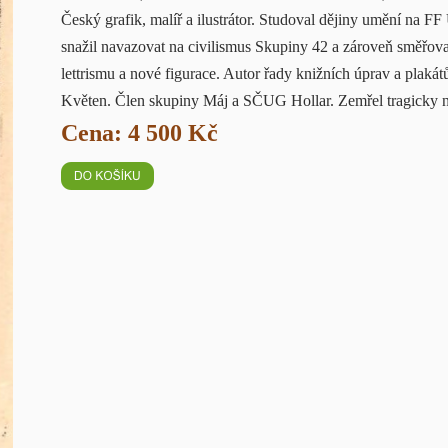
Český grafik, malíř a ilustrátor. Studoval dějiny umění na 
snažil navazovat na civilismus Skupiny 42 a zároveň směřoval
lettrismu a nové figurace. Autor řady knižních úprav a plaká
Květen. Člen skupiny Máj a SČUG Hollar. Zemřel tragicky 
Cena: 4 500 Kč