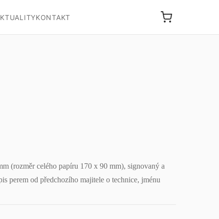
KTUALITY
KONTAKT
 mm (rozměr celého papíru 170 x 90 mm), signovaný a
pis perem od předchozího majitele o technice, jménu