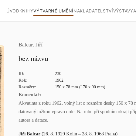
ÚVOD
KNIHY
VÝTVARNÉ UMĚNÍ
NAKLADATELSTVÍ
VÝSTAVY
A
Balcar, Jiří
bez názvu
ID:
230
Rok:
1962
Rozměry:
150 x 78 mm (170 x 90 mm)
Komentář:
Akvatinta z roku 1962, volný list o rozměru desky 150 x 78
datovaný tužkou vpravo dole. Na rubu při spodním okraji pří
autora a datace.
Jiří Balcar
(26. 8. 1929 Kolín – 28. 8. 1968 Praha)