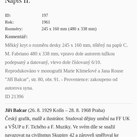
Nápis II.
ID:
197
Rok:
1961
Rozměry:
245 x 160 mm (480 x 338 mm)
Komentář:
Měkký kryt o rozměru desky 245 x 160 mm, tištěný na papír C.
M. Fabriano 480 x 338 mm, vpravo dole autorem tužkou
podepsaný a datovaný, vlevo dole číslovaný 6/10.
Reprodukováno v monografii Marie Klimešové a Jana Rouse
"Jiří Balcar", str. 80, obr. 91. - Provenience: zakoupeno od
autorova syna.
ID 21396
Jiří Balcar
(26. 8. 1929 Kolín – 28. 8. 1968 Praha)
Český grafik, malíř a ilustrátor. Studoval dějiny umění na FF UK
a VŠUP u F. Tichého a F. Muziky. Ve svém díle se snažil
navazovat na civilismus Skupiny 42 a zároveň směřoval ke