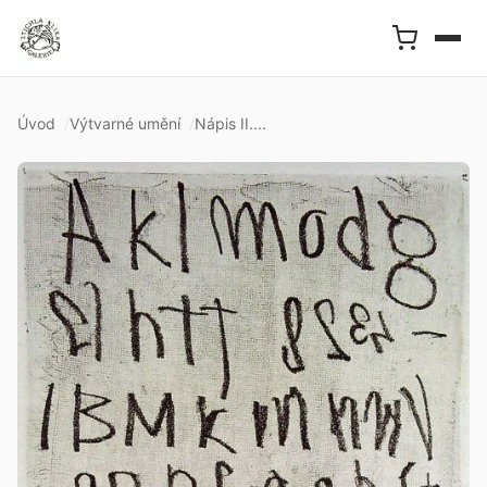
Úvod
Výtvarné umění
Nápis II....