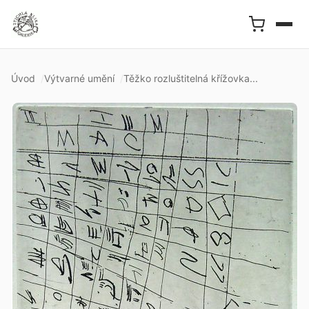
Úvod
Výtvarné umění
Těžko rozluštitelná křížovka...