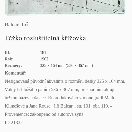
Balcar, Jiří
Těžko rozluštitelná křížovka
ID:
181
Rok:
1962
Rozměry:
325 x 164 mm (536 x 367 mm)
Komentář:
Nesignovaná původní akvatinta o rozměru desky 325 x 164 mm.
Volný list tužšího papíru 536 x 367 mm, při spodním okraji
tužkou název a datace. Reprodukováno v monografii Marie
Klimešové a Jana Rouse "Jiří Balcar", str. 101, obr. 119. -
Provenience: zakoupeno od autorova syna.
ID 21332