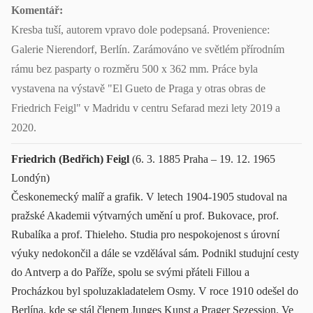
Komentář:
Kresba tuší, autorem vpravo dole podepsaná. Provenience:
Galerie Nierendorf, Berlín. Zarámováno ve světlém přírodním
rámu bez pasparty o rozměru 500 x 362 mm. Práce byla
vystavena na výstavě "El Gueto de Praga y otras obras de
Friedrich Feigl" v Madridu v centru Sefarad mezi lety 2019 a
2020.
Friedrich (Bedřich) Feigl
(6. 3. 1885 Praha – 19. 12. 1965
Londýn)
Českonemecký malíř a grafik. V letech 1904-1905 studoval na
pražské Akademii výtvarných umění u prof. Bukovace, prof.
Rubalíka a prof. Thieleho. Studia pro nespokojenost s úrovní
výuky nedokončil a dále se vzdělával sám. Podnikl studujní cesty
do Antverp a do Paříže, spolu se svými přáteli Fillou a
Procházkou byl spoluzakladatelem Osmy. V roce 1910 odešel do
Berlína, kde se stál členem Junges Kunst a Prager Sezession. Ve