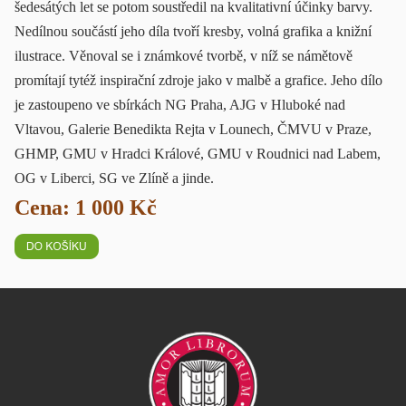
šedesátých let se potom soustředil na kvalitativní účinky barvy.
Nedílnou součástí jeho díla tvoří kresby, volná grafika a knižní
ilustrace. Věnoval se i známkové tvorbě, v níž se námětově
promítají tytéž inspirační zdroje jako v malbě a grafice. Jeho dílo
je zastoupeno ve sbírkách NG Praha, AJG v Hluboké nad
Vltavou, Galerie Benedikta Rejta v Lounech, ČMVU v Praze,
GHMP, GMU v Hradci Králové, GMU v Roudnici nad Labem,
OG v Liberci, SG ve Zlíně a jinde.
Cena: 1 000 Kč