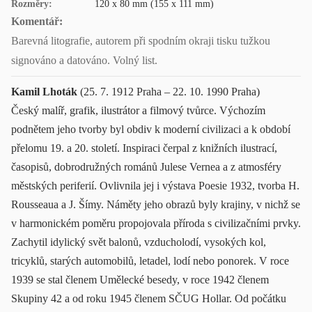
Rozměry:
120 x 80 mm (155 x 111 mm)
Komentář:
Barevná litografie, autorem při spodním okraji tisku tužkou
signováno a datováno. Volný list.
Kamil Lhoták
(25. 7. 1912 Praha – 22. 10. 1990 Praha)
Český malíř, grafik, ilustrátor a filmový tvůrce. Výchozím
podnětem jeho tvorby byl obdiv k moderní civilizaci a k období
přelomu 19. a 20. století. Inspiraci čerpal z knižních ilustrací,
časopisů, dobrodružných románů Julese Vernea a z atmosféry
městských periferií. Ovlivnila jej i výstava Poesie 1932, tvorba H.
Rousseaua a J. Šímy. Náměty jeho obrazů byly krajiny, v nichž se
v harmonickém poměru propojovala příroda s civilizačními prvky.
Zachytil idylický svět balonů, vzducholodí, vysokých kol,
tricyklů, starých automobilů, letadel, lodí nebo ponorek. V roce
1939 se stal členem Umělecké besedy, v roce 1942 členem
Skupiny 42 a od roku 1945 členem SČUG Hollar. Od počátku