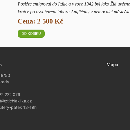
Posléze emigroval do Itálie a v roce 1942 byl jako Žid uvěz
krátce po osvobození tábora Angličany v nemocnici městečka 
Cena: 2 500 Kč
s
Mapa
49/50
hrady
22 222 079
t@ztichlaklika.cz
 úterý-pátek 13-19h