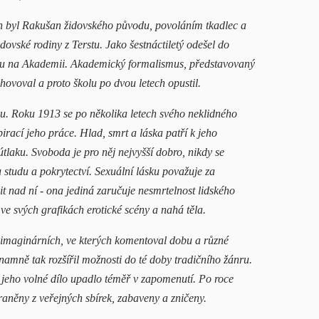
in byl Rakušan židovského původu, povoláním tkadlec a
ovské rodiny z Terstu. Jako šestnáctiletý odešel do
ou na Akademii. Akademický formalismus, představovaný
ovoval a proto školu po dvou letech opustil.
. Roku 1913 se po několika letech svého neklidného
pirací jeho práce. Hlad, smrt a láska patří k jeho
útlaku. Svoboda je pro něj nejvyšší dobro, nikdy se
studu a pokrytectví. Sexuální lásku považuje za
zit nad ní - ona jediná zaručuje nesmrtelnost lidského
 ve svých grafikách erotické scény a nahá těla.
y imaginárních, ve kterých komentoval dobu a různé
namně tak rozšířil možnosti do té doby tradičního žánru.
 jeho volné dílo upadlo téměř v zapomenutí. Po roce
raněny z veřejných sbírek, zabaveny a zničeny.