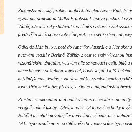
Rakousko-uherský grafik a malíř. Jeho otec Leone Finkelste
vyznáním protestant. Matka Františka Lionová pocházela z žid
Vídně, kde dva roky studoval společně s Oskarem Kokoschk
především silně konzervativním prof. Griepenkerlem mu nevyh
Odjel do Hamburku, poté do Ameriky, Austrálie a Hongkongu
putování usadil v Berlíně. Zážitky z cest se staly výraznou ins
vizionářským tématům, ve svém díle se vzpouzí násilí, bídě a 
nenechá spoutat žádnou konvencí, bouří se proti měšťáckému 
nejsilnější moc, jedinou, která se může vysmívat smrti a zvítě
rodu. Přirozeně a bez příkras, s vtipem a nápaditostí zobrazil
Proslul též jako autor ohromného množství ex libris, mnohd
veřejně známé osoby. Vytvořil nový styl a nové techniky a výz
Náležel k nejtalentovanějším umělcům své generace, bohužel
1933 bylo označeno za zvrhlé a všechny jeho práce byly odst