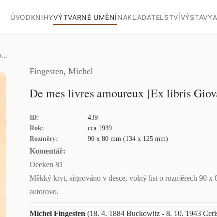
ÚVOD
KNIHY
VÝTVARNÉ UMĚNÍ
NAKLADATELSTVÍ
VÝSTAVY
A
...
Fingesten, Michel
De mes livres amoureux [Ex libris Giov
ID:
439
Rok:
cca 1939
Rozměry:
90 x 80 mm (134 x 125 mm)
Komentář:
Deeken 81
Měkký kryt, signováno v desce, volný list o rozměrech 90 x 
autorovo.
Michel Fingesten
(18. 4. 1884 Buckowitz - 8. 10. 1943 Ceri