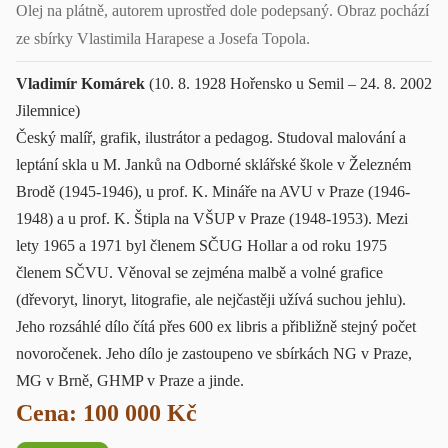
Olej na plátně, autorem uprostřed dole podepsaný. Obraz pochází
ze sbírky Vlastimila Harapese a Josefa Topola.
Vladimír Komárek
(10. 8. 1928 Hořensko u Semil – 24. 8. 2002
Jilemnice)
Český malíř, grafik, ilustrátor a pedagog. Studoval malování a
leptání skla u M. Janků na Odborné sklářské škole v Železném
Brodě (1945-1946), u prof. K. Mináře na AVU v Praze (1946-
1948) a u prof. K. Štipla na VŠUP v Praze (1948-1953). Mezi
lety 1965 a 1971 byl členem SČUG Hollar a od roku 1975
členem SČVU. Věnoval se zejména malbě a volné grafice
(dřevoryt, linoryt, litografie, ale nejčastěji užívá suchou jehlu).
Jeho rozsáhlé dílo čítá přes 600 ex libris a přibližně stejný počet
novoročenek. Jeho dílo je zastoupeno ve sbírkách NG v Praze,
MG v Brně, GHMP v Praze a jinde.
Cena: 100 000 Kč