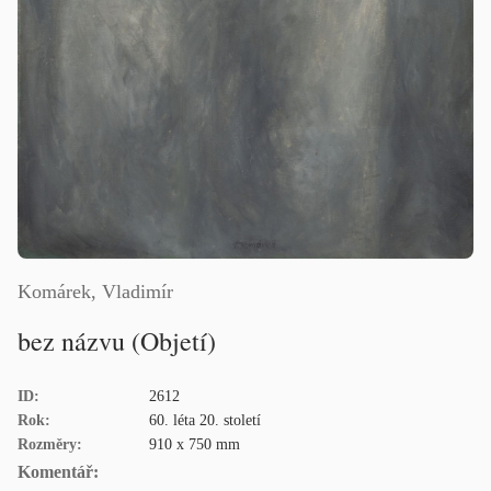
Komárek, Vladimír
bez názvu (Objetí)
ID:
2612
Rok:
60. léta 20. století
Rozměry:
910 x 750 mm
Komentář: