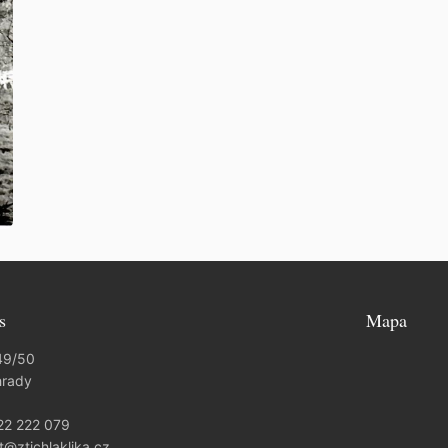
s
Mapa
49/50
hrady
22 222 079
t@ztichlaklika.cz