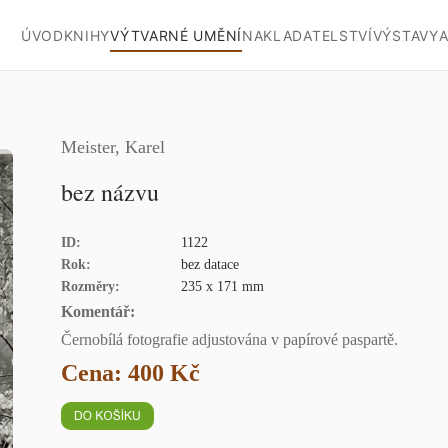
ÚVOD
KNIHY
VÝTVARNÉ UMĚNÍ
NAKLADATELSTVÍ
VÝSTAVY
A
Meister, Karel
bez názvu
ID:
1122
Rok:
bez datace
Rozměry:
235 x 171 mm
Komentář:
Černobílá fotografie adjustována v papírové paspartě.
Cena: 400 Kč