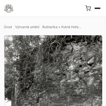
Úvod
Výtvarné umění
Ruthartka v Kutné Hoře...