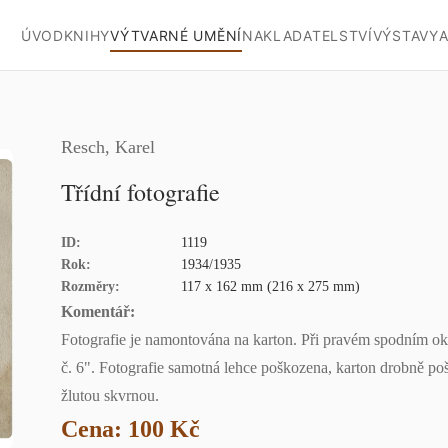
ÚVOD
KNIHY
VÝTVARNÉ UMĚNÍ
NAKLADATELSTVÍ
VÝSTAVY
A
Resch, Karel
Třídní fotografie
ID:
1119
Rok:
1934/1935
Rozměry:
117 x 162 mm (216 x 275 mm)
Komentář:
Fotografie je namontována na karton. Při pravém spodním okr
č. 6". Fotografie samotná lehce poškozena, karton drobně p
žlutou skvrnou.
Cena: 100 Kč