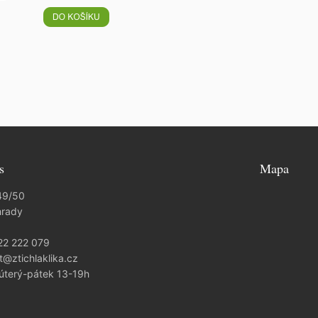
s
Mapa
49/50
hrady
22 222 079
t@ztichlaklika.cz
 úterý-pátek 13-19h