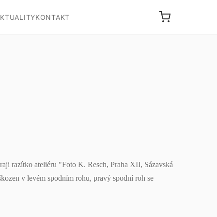
KTUALITY
KONTAKT
aji razítko ateliéru "Foto K. Resch, Praha XII, Sázavská
oškozen v levém spodním rohu, pravý spodní roh se