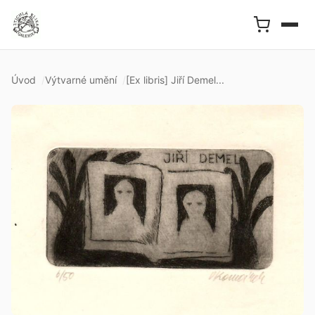
Úvod
Výtvarné umění
[Ex libris] Jiří Demel...