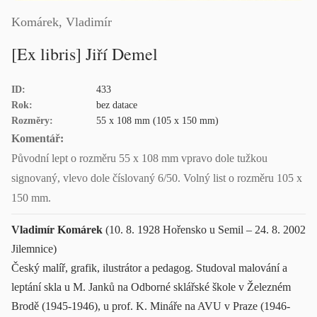
Komárek, Vladimír
[Ex libris] Jiří Demel
ID:
433
Rok:
bez datace
Rozměry:
55 x 108 mm (105 x 150 mm)
Komentář:
Původní lept o rozměru 55 x 108 mm vpravo dole tužkou
signovaný, vlevo dole číslovaný 6/50. Volný list o rozměru 105 x
150 mm.
Vladimír Komárek
(10. 8. 1928 Hořensko u Semil – 24. 8. 2002
Jilemnice)
Český malíř, grafik, ilustrátor a pedagog. Studoval malování a
leptání skla u M. Janků na Odborné sklářské škole v Železném
Brodě (1945-1946), u prof. K. Mináře na AVU v Praze (1946-