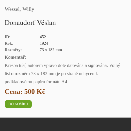
Wessel, Willy
Donaudorf Véslan
ID:
452
Rok:
1924
Rozměry:
73 x 182 mm
Komentář:
Kresba tuší, autorem vpravo dole datována a signována. Volný
list o rozměru 73 x 182 mm je po straně uchycen k
podkladovému papíru formátu A4.
Cena: 500 Kč