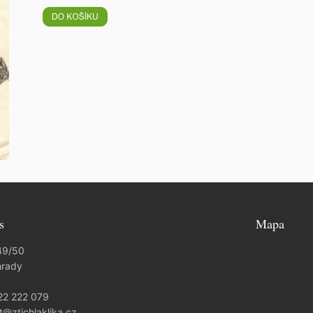
s
Mapa
49/50
hrady
22 222 079
t@ztichlaklika.cz