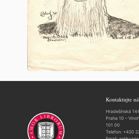
Kontaktujte ná
Hradešínská 14
Praha 10 – Vino
101 00
Telefon:
+420 2
Email:
antikvaria