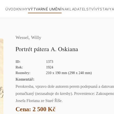
ÚVOD
KNIHY
VÝTVARNÉ UMĚNÍ
NAKLADATELSTVÍ
VÝSTAVY
A
Wessel, Willy
Portrét pátera A. Oskiana
ID:
1373
Rok:
1924
Rozměry:
210 x 190 mm (298 x 240 mm)
Komentář:
Perokresba, vpravo dole autorem perem podepsaná a datovaná 
pomačkaný (nezasahuje do kresby). Provenience: Zakoupeno 
Josefa Floriana ze Staré Říše.
Cena: 2 500 Kč