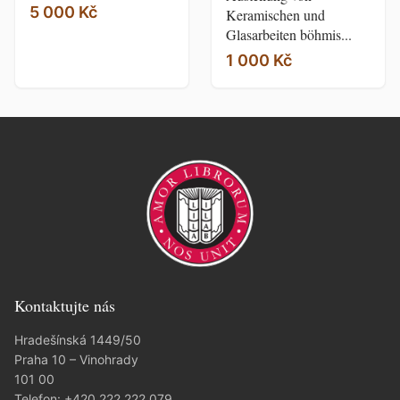
5 000 Kč
Keramischen und
Glasarbeiten böhmis...
1 000 Kč
Kontaktujte nás
Hradešínská 1449/50
Praha 10 – Vinohrady
101 00
Telefon:
+420 222 222 079