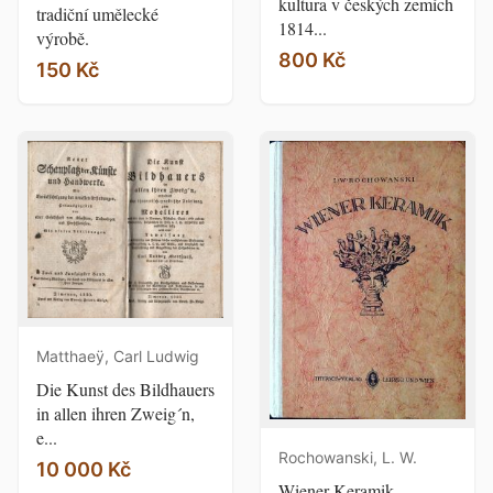
kultura v českých zemích
tradiční umělecké
1814...
výrobě.
800 Kč
150 Kč
Matthaeÿ, Carl Ludwig
Die Kunst des Bildhauers
in allen ihren Zweig´n,
e...
Rochowanski, L. W.
10 000 Kč
Wiener Keramik.