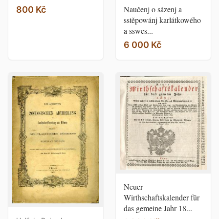
Naučenj o sázenj a
800 Kč
sstěpowánj karlátkowého
a sswes...
6 000 Kč
Neuer
Wirthschaftskalender für
das gemeine Jahr 18...