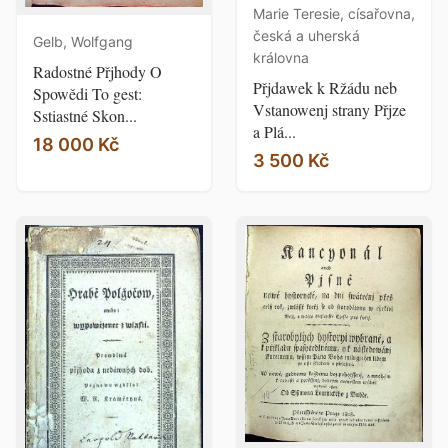
Marie Teresie, císařovna,
česká a uherská
Gelb, Wolfgang
královna
Radostné Přjhody O
Přjdawek k Ržádu neb
Spowědi To gest:
Vstanowenj strany Přjze
Sstiastné Skon...
a Plá...
18 000 Kč
3 500 Kč