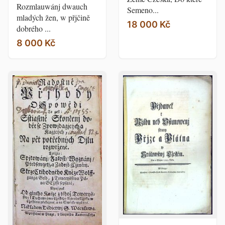
Rozmlauwánj dwauch
Semeno...
mladých žen, w přjčině
18 000 Kč
dobrého ...
8 000 Kč