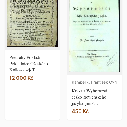
Předrahý Poklad/
Pokladnice Cžeského
Králowstwj/ T...
12 000 Kč
Kampelík, František Cyril
Krása a Wýbornosti
česko-slowenského
jazyka, jímžt...
450 Kč