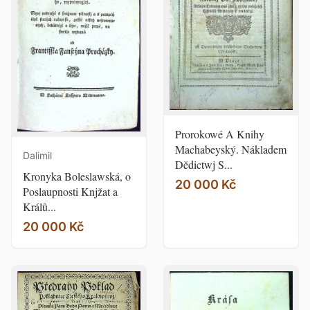
Prorokowé A Knihy
Machabeyský. Nákladem
Dalimil
Dědictwj S...
Kronyka Boleslawská, o
20 000 Kč
Poslaupnosti Knjžat a
Králů...
20 000 Kč