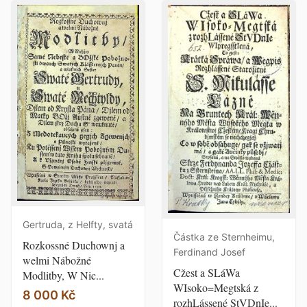
Gertruda, z Helfty, svatá
Částka ze Sternheimu,
Rozkossné Duchownj a
Ferdinand Josef
welmi Nábožné
Cžest a SLáWa
Modlitby, W Nic...
WIsoko=Megtská z
8 000 Kč
rozhLássené StVDnIe...