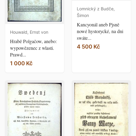
Lomnický z Budče,
Šimon
Kancyonál aneb Pjsně
nowé hystorycké, na dni
Houwald, Ernst von
swáte...
Hrabě Polgačow, anebo:
4 500 Kč
wypowězenec z wlasti.
Prawd...
1 000 Kč