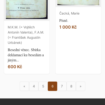
Čacká, Marie
Písně.
1 000 Kč
M.K.M. (= Vojtěch
Antonín Valenta), F.A.M.
(= František Augustin
Urbánek)
Besední věnec. Sbírka
deklamací ku besedám a
jiným...
600 Kč
«
4
5
6
7
8
»