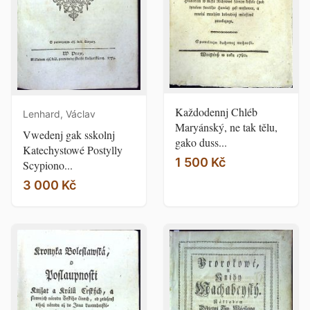
Každodennj Chléb
Lenhard, Václav
Maryánský, ne tak tělu,
Vwedenj gak sskolnj
gako duss...
Katechystowé Postylly
1 500 Kč
Scypiono...
3 000 Kč