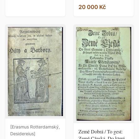
20 000 Kč
[Erasmus Rotterdamský,
Země Dobrá / To gest:
Desidereius]
Země Cžeská, Do které