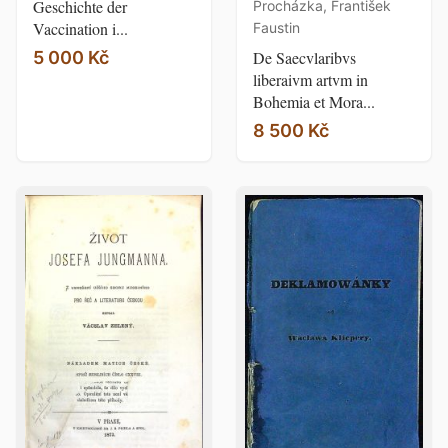
Geschichte der
Procházka, František
Vaccination i...
Faustin
De Saecvlaribvs
5 000 Kč
liberaivm artvm in
Bohemia et Mora...
8 500 Kč