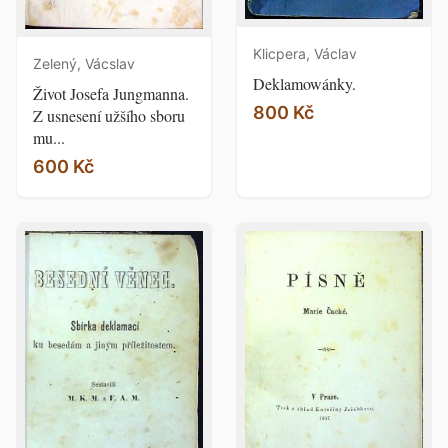
Klicpera, Václav
Zelený, Vácslav
Deklamowánky.
Život Josefa Jungmanna.
800 Kč
Z usnesení užšího sboru
mu...
600 Kč